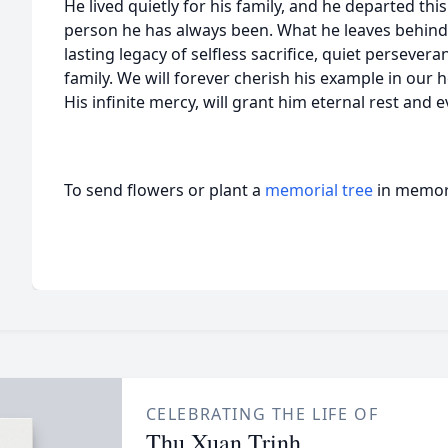
He lived quietly for his family, and he departed this l
person he has always been. What he leaves behind i
lasting legacy of selfless sacrifice, quiet persever
family. We will forever cherish his example in our h
His infinite mercy, will grant him eternal rest and 
To send flowers or plant a
memorial tree
in memory
CELEBRATING THE LIFE OF
Thu Xuan Trinh