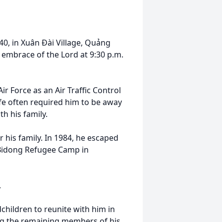
0, in Xuân Đài Village, Quảng
 embrace of the Lord at 9:30 p.m.
ir Force as an Air Traffic Control
ife often required him to be away
h his family.
r his family. In 1984, he escaped
e Bidong Refugee Camp in
.
children to reunite with him in
ing the remaining members of his