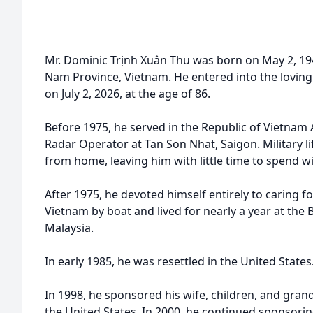
Mr. Dominic Trịnh Xuân Thu was born on May 2, 194
Nam Province, Vietnam. He entered into the loving
on July 2, 2026, at the age of 86.
Before 1975, he served in the Republic of Vietnam A
Radar Operator at Tan Son Nhat, Saigon. Military l
from home, leaving him with little time to spend wit
After 1975, he devoted himself entirely to caring fo
Vietnam by boat and lived for nearly a year at th
Malaysia.
In early 1985, he was resettled in the United States
In 1998, he sponsored his wife, children, and grand
the United States. In 2000, he continued sponsor