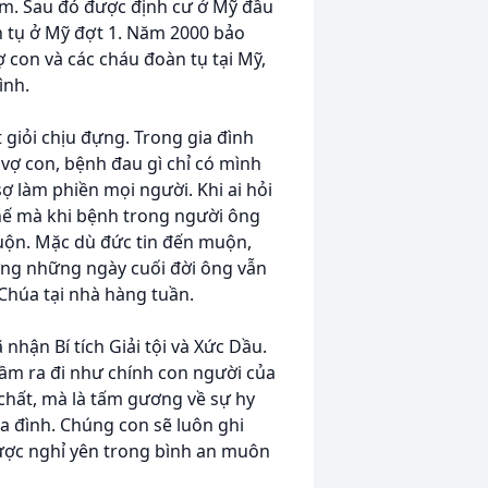
năm. Sau đó được định cư ở Mỹ đầu
 tụ ở Mỹ đợt 1. Năm 2000 bảo
ợ con và các cháu đoàn tụ tại Mỹ,
ình.
 giỏi chịu đựng. Trong gia đình
vợ con, bệnh đau gì chỉ có mình
ợ làm phiền mọi người. Khi ai hỏi
 thế mà khi bệnh trong người ông
muộn. Mặc dù đức tin đến muộn,
ưng những ngày cuối đời ông vẫn
Chúa tại nhà hàng tuần.
nhận Bí tích Giải tội và Xức Dầu.
ầm ra đi như chính con người của
 chất, mà là tấm gương về sự hy
ia đình. Chúng con sẽ luôn ghi
ược nghỉ yên trong bình an muôn