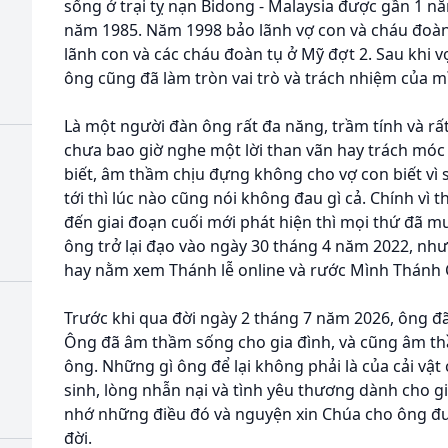
sống ở trại tỵ nạn Bidong - Malaysia được gần 1 
năm 1985. Năm 1998 bảo lãnh vợ con và cháu đoàn
lãnh con và các cháu đoàn tụ ở Mỹ đợt 2. Sau khi v
ông cũng đã làm tròn vai trò và trách nhiệm của m
Là một người đàn ông rất đa năng, trầm tính và rất
chưa bao giờ nghe một lời than vãn hay trách móc 
biết, âm thầm chịu đựng không cho vợ con biết vì s
tới thì lúc nào cũng nói không đau gì cả. Chính vì
đến giai đoạn cuối mới phát hiện thì mọi thứ đã 
ông trở lại đạo vào ngày 30 tháng 4 năm 2022, nh
hay nằm xem Thánh lễ online và rước Mình Thánh 
Trước khi qua đời ngày 2 tháng 7 năm 2026, ông đã 
Ông đã âm thầm sống cho gia đình, và cũng âm th
ông. Những gì ông để lại không phải là của cải vật
sinh, lòng nhẫn nại và tình yêu thương dành cho g
nhớ những điều đó và nguyện xin Chúa cho ông đ
đời.